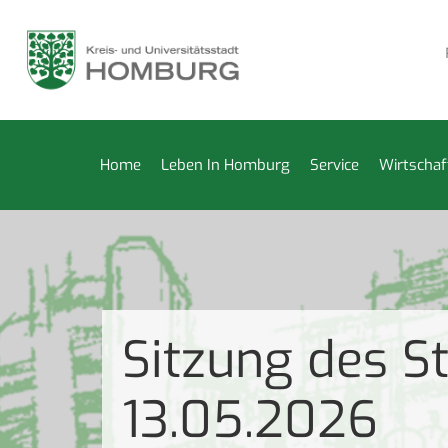
leiderkammer vom 27. Juli bis 14. August geschlossen
Rep
Home
Leben In Homburg
Service
Wirtschaf
Sitzung des S
13.05.2026