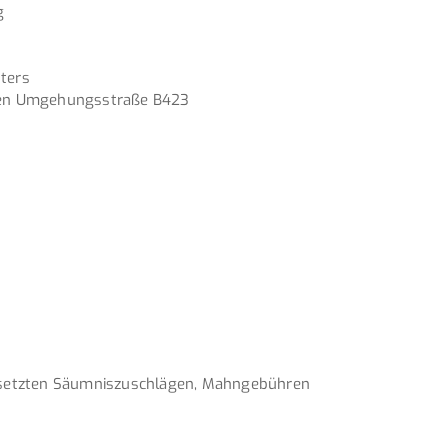
g
ters
llten Umgehungsstraße B423
esetzten Säumniszuschlägen, Mahngebühren