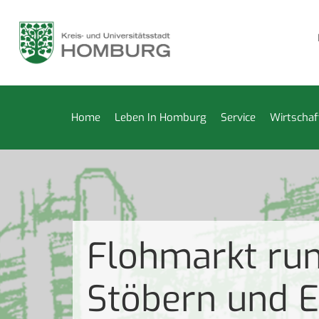
 Kleiderkammer vom 27. Juli bis 14. August geschlossen
Re
Home
Leben In Homburg
Service
Wirtschaf
Flohmarkt run
Stöbern und E