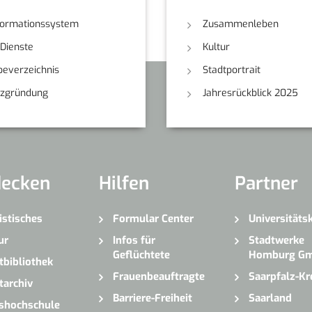
formationssystem
Zusammenleben
-Dienste
Kultur
everzeichnis
Stadtportrait
nzgründung
Jahresrückblick 2025
decken
Hilfen
Partner
istisches
Formular Center
Universitäts
ur
Infos für
Stadtwerke
Geflüchtete
Homburg G
tbibliothek
Frauenbeauftragte
Saarpfalz-Kr
tarchiv
Barriere-Freiheit
Saarland
shochschule