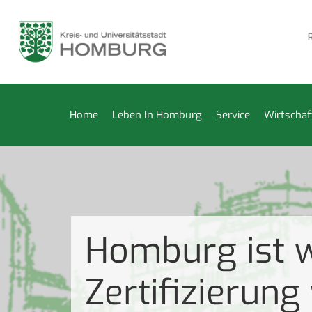
erkammer vom 27. Juli bis 14. August geschlossen
Reparatu
Home
Leben In Homburg
Service
Wirtschaf
Homburg ist we
Zertifizierung