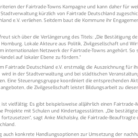
Kriterien der Fairtrade-Towns Kampagne und kann daher für weit
 Stadtverwaltung kürzlich von Fairtrade Deutschland zugesch
chland e.V. verliehen. Seitdem baut die Kommune ihr Engagemen
eut sich über die Verlängerung des Titels: „Die Bestätigung de
 Homburg. Lokale Akteure aus Politik, Zivilgesellschaft und Wi
em internationalen Netzwerk der Fairtrade-Towns angehört. So
 Handel auf lokaler Ebene zu fördern.“
m Fairtrade Deutschland e.V. erstmalig die Auszeichnung für ih
o wird in der Stadtverwaltung und bei städtischen Veranstaltun
en. Eine Steuerungsgruppe koordiniert die entsprechenden Akt
ngeboten, die Zivilgesellschaft leistet Bildungsarbeit zu dies
vielfältig: Es gibt beispielsweise alljährlich einen Fairtrade-
Projekte mit Schulen und Kindertagesstätten. „Die bestätigte
ortzusetzen“, sagt Anke Michalsky, die Fairtrade-Beauftragte
chland.
 auch konkrete Handlungsoptionen zur Umsetzung der nachhalt