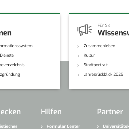
Für Sie
onen
Wissens
formationssystem
Zusammenleben
-Dienste
Kultur
everzeichnis
Stadtportrait
nzgründung
Jahresrückblick 2025
decken
Hilfen
Partner
istisches
Formular Center
Universitäts