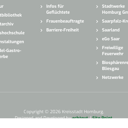
ur
Infos für
Stadtwerke
Geflüchtete
Homburg G
tbibliothek
Frauenbeauftragte
Saarpfalz-Kr
tarchiv
Barriere-Freiheit
Saarland
shochschule
eGo Saar
nstaltungen
Freiwillige
el-Gastro-
Feuerwehr
erbe
Biosphärenre
Bliesgau
Netzwerke
Copyright © 2026 Kreisstadt Homburg.
Designed and Developed by
echtgut
/
Site Point
.