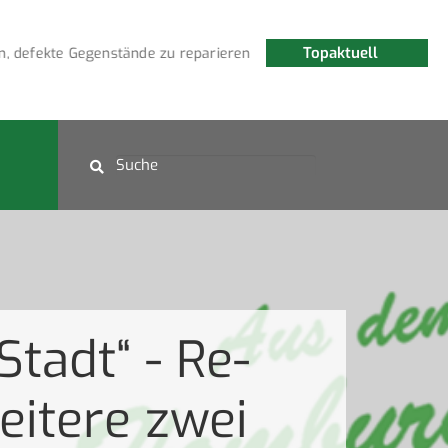
Topaktuell
ekte Gegenstände zu reparieren
Fledermauswanderung am
tadt“ - Re-
eitere zwei