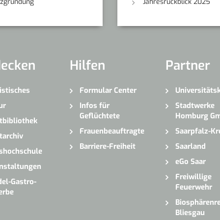
nzgründung
Jahresrückblick 2025
decken
Hilfen
Partner
istisches
Formular Center
Universitäts
ur
Infos für
Stadtwerke
Geflüchtete
Homburg G
tbibliothek
Frauenbeauftragte
Saarpfalz-Kr
tarchiv
Barriere-Freiheit
Saarland
shochschule
eGo Saar
nstaltungen
Freiwillige
el-Gastro-
Feuerwehr
erbe
Biosphärenre
Bliesgau