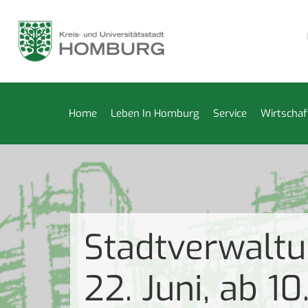
Kleiderkammer vom 27. Juli bis 14. August geschlossen
Re
Home
Leben In Homburg
Service
Wirtschaf
Stadtverwalt
22. Juni, ab 1