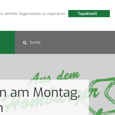
Topaktuell
, defekte Gegenstände zu reparieren
Fledermauswanderu
en am Montag,
n