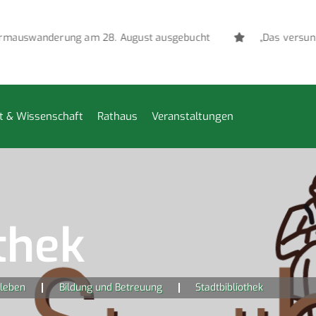
swanderung am 28. August ausgebucht
„Das versunkene
t & Wissenschaft
Rathaus
Veranstaltungen
thek
leben
Bildung und Betreuung
Stadtbibliothek