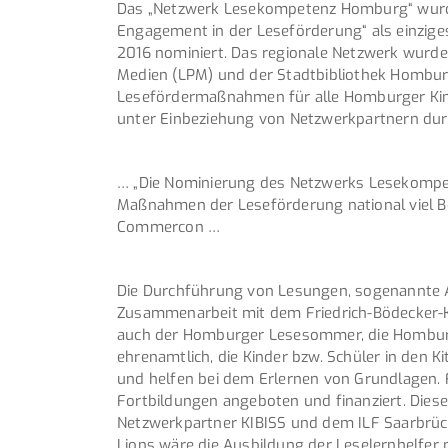
Das „Netzwerk Lesekompetenz Homburg“ wurd
Engagement in der Leseförderung“ als einzige
2016 nominiert. Das regionale Netzwerk wurde 
Medien (LPM) und der Stadtbibliothek Hombur
Lesefördermaßnahmen für alle Homburger Kin
unter Einbeziehung von Netzwerkpartnern dur
… „Die Nominierung des Netzwerks Lesekompet
Maßnahmen der Leseförderung national viel Bea
Commercon …
Die Durchführung von Lesungen, sogenannte A
Zusammenarbeit mit dem Friedrich-Bödecker-K
auch der Homburger Lesesommer, die Homburge
ehrenamtlich, die Kinder bzw. Schüler in den Ki
und helfen bei dem Erlernen von Grundlagen.
Fortbildungen angeboten und finanziert. Dies
Netzwerkpartner KIBISS und dem ILF Saarbrüc
Lions wäre die Ausbildung der Leselernhelfer 