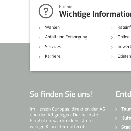
Für Sie
Wichtige Informati
Wahlen
Ratsin
Abfall und Entsorgung
Online
Services
Gewerb
Karriere
Existe
So finden Sie uns!
Ent
Im Herzen Europas, direkt an der A6
Tour
und der A8 gelegen. Der nächste
Kult
Flughafen Saarbrücken ist nur
wenige Kilometer entfernt.
Stad