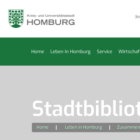
sche Kleiderkammer bis 14. August geschlossen
Fledermau
Home
Leben In Homburg
Service
Wirtschaf
Stadtbiblio
Home
Leben in Homburg
Zusammen