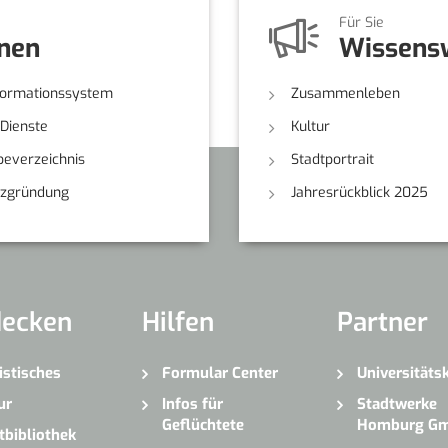
Für Sie
onen
Wissens
formationssystem
Zusammenleben
-Dienste
Kultur
everzeichnis
Stadtportrait
nzgründung
Jahresrückblick 2025
decken
Hilfen
Partner
istisches
Formular Center
Universitäts
ur
Infos für
Stadtwerke
Geflüchtete
Homburg G
tbibliothek