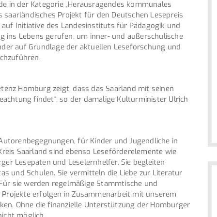
e in der Kategorie „Herausragendes kommunales
s saarländisches Projekt für den Deutschen Lesepreis
auf Initiative des Landesinstituts für Pädagogik und
g ins Lebens gerufen, um inner- und außerschulische
der auf Grundlage der aktuellen Leseforschung und
chzuführen.
enz Homburg zeigt, dass das Saarland mit seinen
chtung findet“, so der damalige Kulturminister Ulrich
utorenbegegnungen, für Kinder und Jugendliche in
reis Saarland sind ebenso Leseförderelemente wie
r Lesepaten und Leselernhelfer. Sie begleiten
tas und Schulen. Sie vermitteln die Liebe zur Literatur
 Für sie werden regelmäßige Stammtische und
e Projekte erfolgen in Zusammenarbeit mit unserem
ken. Ohne die finanzielle Unterstützung der Homburger
nicht möglich.