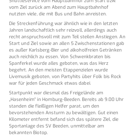
Shuttleservice vom Hauptbahnhof zum Start bzw.
vom Ziel zurück am Abend zum Hauptbahnhof
nutzten viele, die mit Bus und Bahn anreisten.
Die Streckenführung war ähnlich wie in den letzten
Jahren landschaftlich sehr reizvoll, allerdings auch
recht anspruchsvoll mit zum Teil steilen Anstiegen. An
Start und Ziel sowie an allen 5 Zwischenstationen gab
es außer Karlsberg-Bier und alkoholfreien Getränken
auch reichlich zu essen. Von Schwenkbraten bis
Spanferkel wurde alles geboten, was das Herz
begehrt. An den meisten Etappenzielen wurde
Livemusik geboten, von Partyhits über Folk bis Rock
war für jeden Geschmack etwas dabei.
Startpunkt war diesmal das Freigelände am
„Hasenheim“ in Homburg-Beeden. Bereits ab 9.00 Uhr
standen die fleißigen Helfer parat, um den
bevorstehenden Ansturm zu bewältigen. Gut einen
Kilometer entfernt befand sich das spätere Ziel, die
Sportanlage des SV Beeden, unmittelbar am
bekannten Biotop.