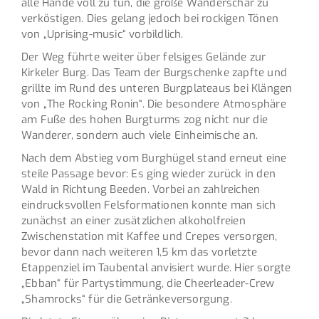
alle Hände voll zu tun, die große Wanderschar zu
verköstigen. Dies gelang jedoch bei rockigen Tönen
von „Uprising-music“ vorbildlich.
Der Weg führte weiter über felsiges Gelände zur
Kirkeler Burg. Das Team der Burgschenke zapfte und
grillte im Rund des unteren Burgplateaus bei Klängen
von „The Rocking Ronin“. Die besondere Atmosphäre
am Fuße des hohen Burgturms zog nicht nur die
Wanderer, sondern auch viele Einheimische an.
Nach dem Abstieg vom Burghügel stand erneut eine
steile Passage bevor: Es ging wieder zurück in den
Wald in Richtung Beeden. Vorbei an zahlreichen
eindrucksvollen Felsformationen konnte man sich
zunächst an einer zusätzlichen alkoholfreien
Zwischenstation mit Kaffee und Crepes versorgen,
bevor dann nach weiteren 1,5 km das vorletzte
Etappenziel im Taubental anvisiert wurde. Hier sorgte
„Ebban“ für Partystimmung, die Cheerleader-Crew
„Shamrocks“ für die Getränkeversorgung.