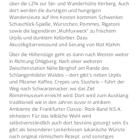
über die L214 zur Ski- und Wanderhütte Kirrberg. Auch
dort werden die durstigen und hungrigen
Wandersleute auf ihre Kosten kommen: Schwenker,
Schaschlick-Spieße, Würstchen, Pommes, Rigatoni
sowie die legendären „Muhfuxweck“ zu frischem
Urpils und dunklem Kellerbier. Dazu
Akustikgitarrensound und Gesang von Mat Klahm.
Über die Höhenzüge geht es dann nach Westen weiter
in Richtung Ohligberg. Nach einer weiteren
Zwischenstation Nähe Berghof am Rande des
Schlangenhälder Waldes – dort gibt’s neben Urpils
und Pilsener Kaffee, Crepes uns Slusheis – führt der
Weg nach Schwarzenacker, wo das Ziel
Römermuseum erreicht wird. Dort wird zum Ausklang
traditionell wie in den Jahren zuvor in antikem
Ambiente die Frankfurter Classic- Rock-Band N.S.A.
einheizen. Für das leibliche Wohl wird
selbstverständlich auch dort bestens gesorgt sein. Es
gibt als besonderer Leckerbissen lukanische Würste
nach original römischem Rezept und sonstiges