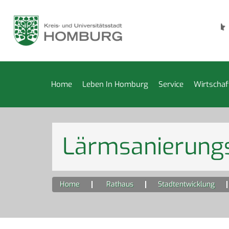
Städtische Kleiderkammer bis 14. August geschlossen
F
Home
Leben In Homburg
Service
Wirtschaf
Lärmsanierung
Home
Rathaus
Stadtentwicklung