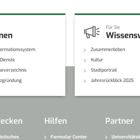
Für Sie
onen
Wissens
formationssystem
Zusammenleben
-Dienste
Kultur
everzeichnis
Stadtportrait
nzgründung
Jahresrückblick 2025
decken
Hilfen
Partner
istisches
Formular Center
Universitäts