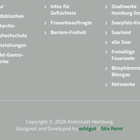
ur
Infos für
Stadtwerke
Geflüchtete
Homburg G
tbibliothek
Frauenbeauftragte
Saarpfalz-Kr
tarchiv
Barriere-Freiheit
Saarland
shochschule
eGo Saar
nstaltungen
Freiwillige
el-Gastro-
Feuerwehr
erbe
Biosphärenre
Bliesgau
Netzwerke
Copyright © 2026 Kreisstadt Homburg.
Designed and Developed by
echtgut
/
Site Point
.