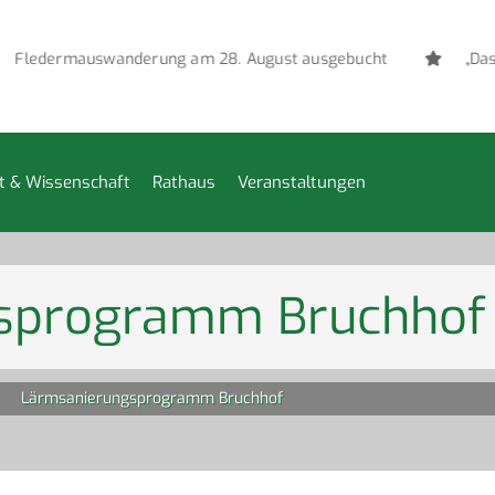
ledermauswanderung am 28. August ausgebucht
„Das v
t & Wissenschaft
Rathaus
Veranstaltungen
sprogramm Bruchhof
Lärmsanierungsprogramm Bruchhof