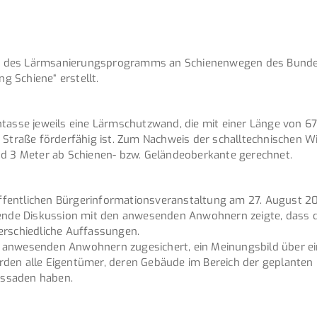
n des Lärmsanierungsprogramms an Schienenwegen des Bundes
ng Schiene“ erstellt.
ntasse jeweils eine Lärmschutzwand, die mit einer Länge von 
 Straße förderfähig ist. Zum Nachweis der schalltechnischen W
nd 3 Meter ab Schienen- bzw. Geländeoberkante gerechnet.
fentlichen Bürgerinformationsveranstaltung am 27. August 20
eßende Diskussion mit den anwesenden Anwohnern zeigte, dass
erschiedliche Auffassungen.
 anwesenden Anwohnern zugesichert, ein Meinungsbild über ei
rden alle Eigentümer, deren Gebäude im Bereich der geplante
assaden haben.