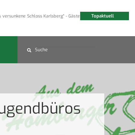
Topaktuell
ersunkene Schloss Karlsberg" - Gästeführung am 15. August
Jugendbüros