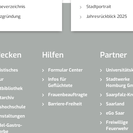
everzeichnis
Stadtportrait
nzgründung
Jahresrückblick 2025
decken
Hilfen
Partner
istisches
Formular Center
Universitäts
ur
Infos für
Stadtwerke
Geflüchtete
Homburg G
tbibliothek
Frauenbeauftragte
Saarpfalz-Kr
tarchiv
Barriere-Freiheit
Saarland
shochschule
eGo Saar
nstaltungen
Freiwillige
el-Gastro-
Feuerwehr
erbe