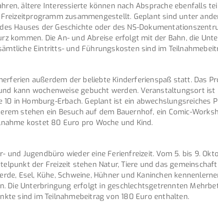
Jahren, ältere Interessierte können nach Absprache ebenfalls
nd Freizeitprogramm zusammengestellt. Geplant sind unter ande
des Hauses der Geschichte oder des NS-Dokumentationszentru
kurz kommen. Die An- und Abreise erfolgt mit der Bahn, die Unt
sämtliche Eintritts- und Führungskosten sind im Teilnahmebeit
merferien außerdem der beliebte Kinderferienspaß statt. Das
li – und kann wochenweise gebucht werden. Veranstaltungsort i
e 10 in Homburg-Erbach. Geplant ist ein abwechslungsreiches
derem stehen ein Besuch auf dem Bauernhof, ein Comic-Work
lnahme kostet 80 Euro pro Woche und Kind.
r- und Jugendbüro wieder eine Ferienfreizeit. Vom 5. bis 9. Okt
ttelpunkt der Freizeit stehen Natur, Tiere und das gemeinschaf
de, Esel, Kühe, Schweine, Hühner und Kaninchen kennenlernen.
äten. Die Unterbringung erfolgt in geschlechtsgetrennten Mehrb
kte sind im Teilnahmebeitrag von 180 Euro enthalten.