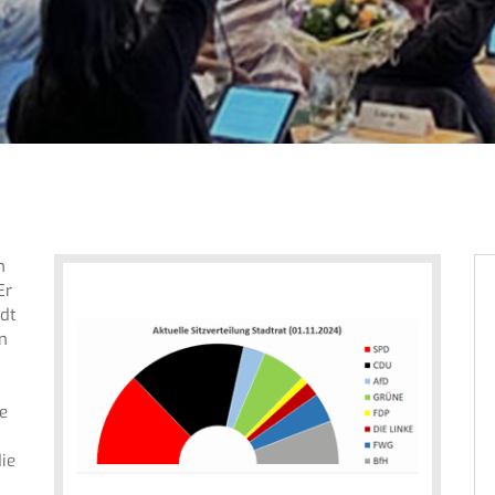
n
Er
adt
n
e
ie