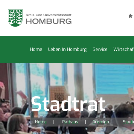
Städtische Kleiderkammer bis 14. August geschlossen
F
Home
Leben In Homburg
Service
Wirtschaf
Stadtrat
Home
Rathaus
Gremien
Stadt