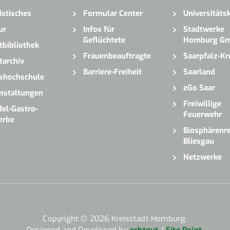
istisches
Formular Center
Universitäts
ur
Infos für
Stadtwerke
Geflüchtete
Homburg G
tbibliothek
Frauenbeauftragte
Saarpfalz-Kr
tarchiv
Barriere-Freiheit
Saarland
shochschule
eGo Saar
nstaltungen
Freiwillige
el-Gastro-
Feuerwehr
erbe
Biosphärenre
Bliesgau
Netzwerke
Copyright © 2026 Kreisstadt Homburg.