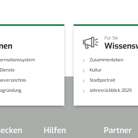
Für Sie
onen
Wissens
formationssystem
Zusammenleben
-Dienste
Kultur
everzeichnis
Stadtportrait
nzgründung
Jahresrückblick 2025
decken
Hilfen
Partner