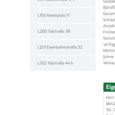
Sozial
Bürofl
Gesamt
L193 Marktplatz 11
Schauf
Anzahl
L200 Talstraße 38
Früher
Sonsti
verfüg
L201 Eisenbahnstraße 32
Nettom
(ohne
Verkau
L202 Talstraße 44 b
Eig
Herr
664
Tel.: