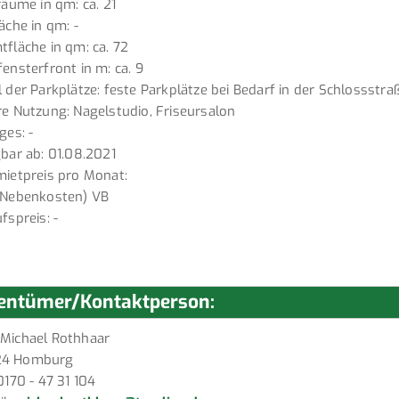
räume in qm: ca. 21
äche in qm: -
fläche in qm: ca. 72
ensterfront in m: ca. 9
 der Parkplätze: feste Parkplätze bei Bedarf in der Schlossstra
e Nutzung: Nagelstudio, Friseursalon
ges: -
bar ab: 01.08.2021
ietpreis pro Monat:
 Nebenkosten) VB
fspreis: -
entümer/Kontaktperson:
 Michael Rothhaar
24 Homburg
 0170 - 47 31 104