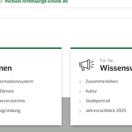
il:
michael.rothhaar@t-online.de
Für Sie
onen
Wissens
formationssystem
Zusammenleben
-Dienste
Kultur
everzeichnis
Stadtportrait
nzgründung
Jahresrückblick 2025