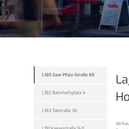
L165 Saar-Pfalz-Straße 69
La
Ho
L182 Bahnhofsplatz 4
L183 Talstraße 36
Verkau
L191 Kaiserstraße 9-11