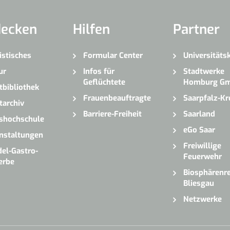
decken
Hilfen
Partner
istisches
Formular Center
Universitäts
ur
Infos für
Stadtwerke
Geflüchtete
Homburg G
tbibliothek
Frauenbeauftragte
Saarpfalz-Kr
tarchiv
Barriere-Freiheit
Saarland
shochschule
eGo Saar
nstaltungen
Freiwillige
el-Gastro-
Feuerwehr
erbe
Biosphärenre
Bliesgau
Netzwerke